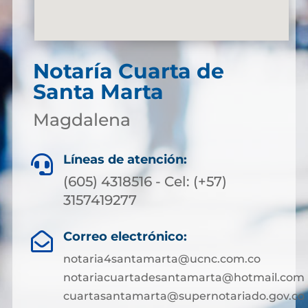
Notaría Cuarta de
Santa Marta
Magdalena
Líneas de atención:

(605) 4318516 - Cel: (+57)
3157419277
Correo electrónico:

notaria4santamarta@ucnc.com.co
notariacuartadesantamarta@hotmail.com
cuartasantamarta@supernotariado.gov.co