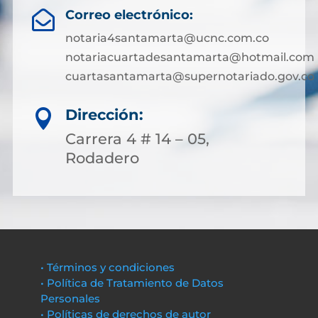
Correo electrónico:

notaria4santamarta@ucnc.com.co
notariacuartadesantamarta@hotmail.com
cuartasantamarta@supernotariado.gov.co
Dirección:

Carrera 4 # 14 – 05,
Rodadero
• Términos y condiciones
• Política de Tratamiento de Datos
Personales
• Políticas de derechos de autor