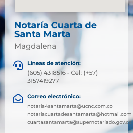
Notaría Cuarta de
Santa Marta
Magdalena
Líneas de atención:

(605) 4318516 - Cel: (+57)
3157419277
Correo electrónico:

notaria4santamarta@ucnc.com.co
notariacuartadesantamarta@hotmail.com
cuartasantamarta@supernotariado.gov.co