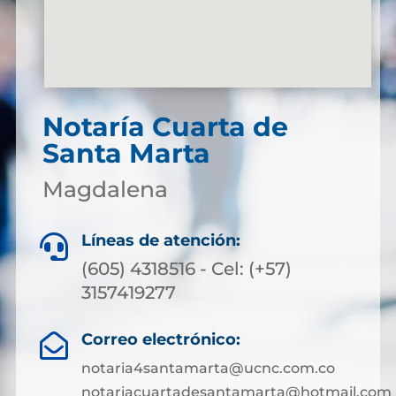
Notaría Cuarta de
Santa Marta
Magdalena
Líneas de atención:

(605) 4318516 - Cel: (+57)
3157419277
Correo electrónico:

notaria4santamarta@ucnc.com.co
notariacuartadesantamarta@hotmail.com