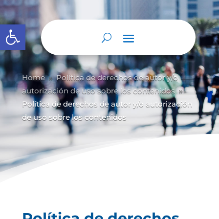
Abrir barra de herramientas
Home
Política de derechos de autor y/
o
9
autorización de uso sobre los contenidos
9
Política de derechos de autor y/o autorización
de uso sobre los contenidos
Política de derechos