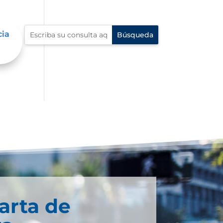
cia
arta de