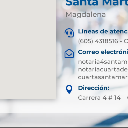
Santa Mar
Magdalena
Líneas de atenc

(605) 4318516 - C
Correo electrón

notaria4santam
notariacuartad
cuartasantamar
Dirección:

Carrera 4 # 14 –