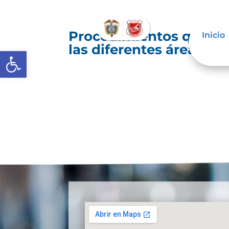
Procedimientos que se
Inicio
las diferentes áreas
Abrir barra de herramientas