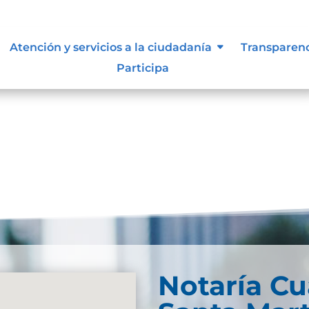
 siguen para tomar decisiones en
Atención y servicios a la ciudadanía
Transparen
Participa
Notaría Cu