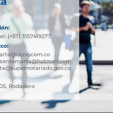
ta
ión:
el: (+57) 3157419277
ico:
arta@ucnc.com.co
esantamarta@hotmail.com
ta@supernotariado.gov.co
 05, Rodadero