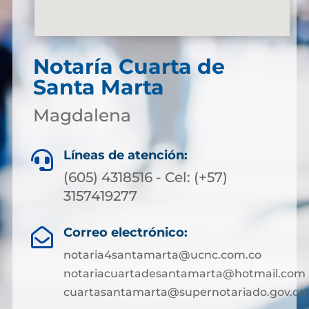
Notaría Cuarta de
Santa Marta
Magdalena
Líneas de atención:

(605) 4318516 - Cel: (+57)
3157419277
Correo electrónico:

notaria4santamarta@ucnc.com.co
notariacuartadesantamarta@hotmail.com
cuartasantamarta@supernotariado.gov.co