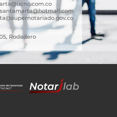
arta@ucnc.com.co
esantamarta@hotmail.com
ta@supernotariado.gov.co
 05, Rodadero