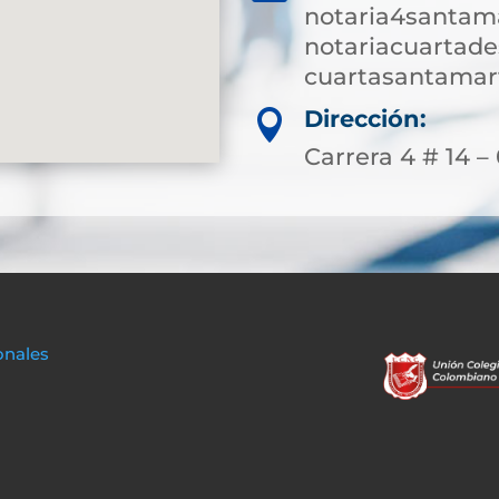
notaria4santam
notariacuartad
cuartasantamar
Dirección:

Carrera 4 # 14 –
onales