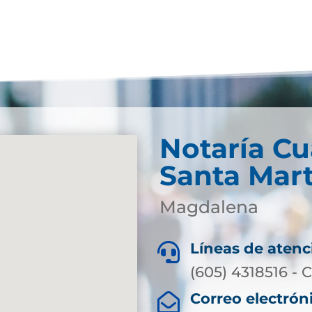
Notaría Cu
Santa Mar
Magdalena
Líneas de atenc

(605) 4318516 - C
Correo electrón
