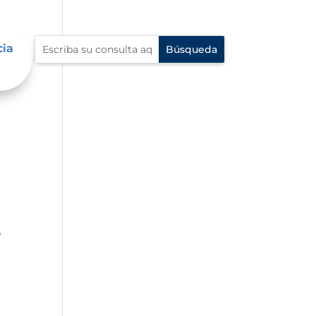
cia
,