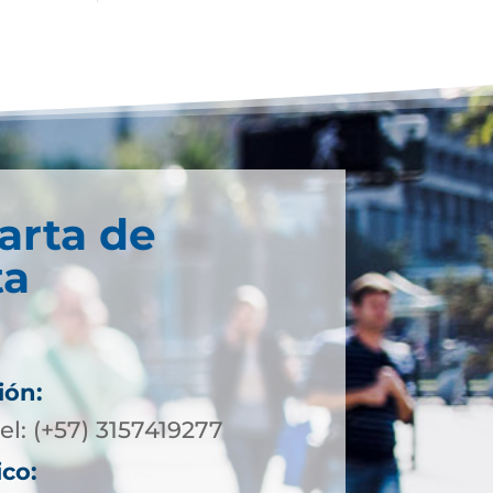
arta de
ta
ión:
el: (+57) 3157419277
ico: