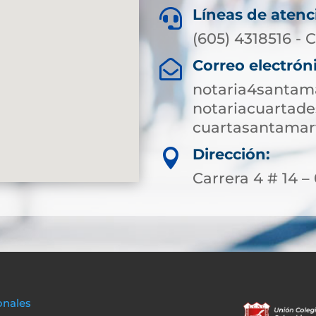
Líneas de atenc

(605) 4318516 - C
Correo electrón

notaria4santam
notariacuartad
cuartasantamar
Dirección:

Carrera 4 # 14 –
onales