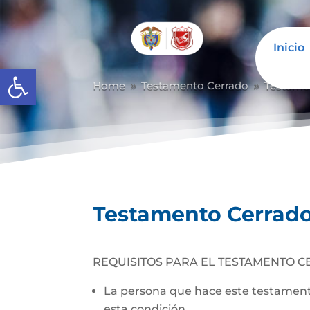
Inicio
Abrir barra de herramientas
Home
Testamento Cerrado
Testame
9
9
Testamento Cerrad
REQUISITOS PARA EL TESTAMENTO C
La persona que hace este testamento
esta condición.