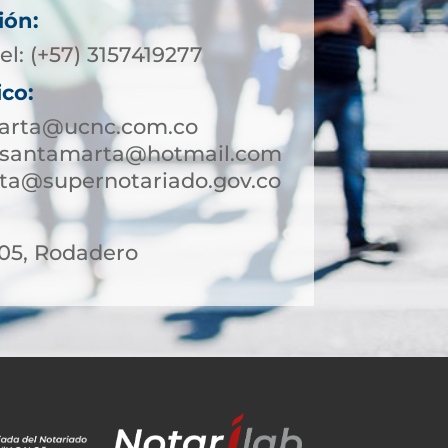
ión:
el: (+57) 3157419277
ico:
arta@ucnc.com.co
esantamarta@hotmail.com
ta@supernotariado.gov.co
 05, Rodadero