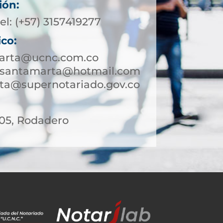
ión:
el: (+57) 3157419277
ico:
arta@ucnc.com.co
esantamarta@hotmail.com
ta@supernotariado.gov.co
 05, Rodadero