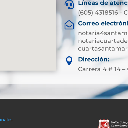
Líneas de atenc

(605) 4318516 - C
Correo electrón

notaria4santam
notariacuartad
cuartasantamar
Dirección:

Carrera 4 # 14 –
onales