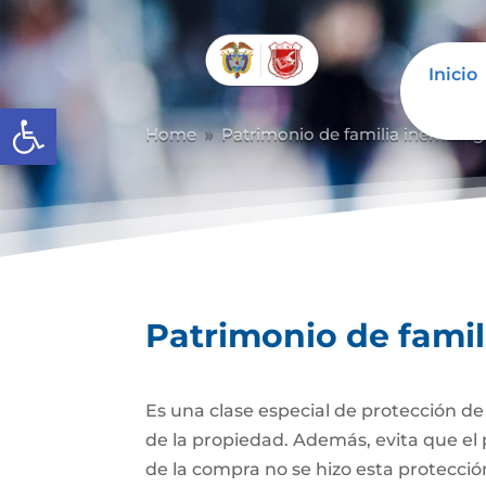
Inicio
Abrir barra de herramientas
Home
Patrimonio de familia inembarg
9
Patrimonio de fami
Es una clase especial de protección d
de la propiedad. Además, evita que el 
de la compra no se hizo esta protecc