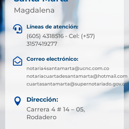
Magdalena
Líneas de atención:

(605) 4318516 - Cel: (+57)
3157419277
Correo electrónico:

notaria4santamarta@ucnc.com.co
notariacuartadesantamarta@hotmail.com
cuartasantamarta@supernotariado.gov.co
Dirección:

Carrera 4 # 14 – 05,
Rodadero