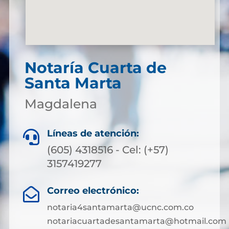
Notaría Cuarta de
Santa Marta
Magdalena
Líneas de atención:

(605) 4318516 - Cel: (+57)
3157419277
Correo electrónico:

notaria4santamarta@ucnc.com.co
notariacuartadesantamarta@hotmail.com