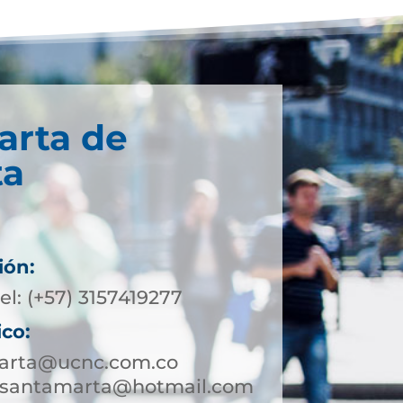
arta de
ta
ión:
el: (+57) 3157419277
ico:
arta@ucnc.com.co
esantamarta@hotmail.com