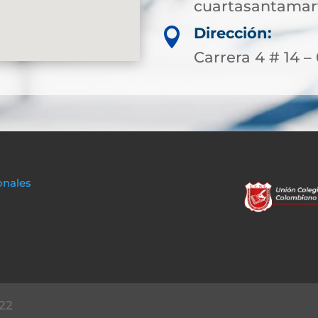
cuartasantamar
Dirección:

Carrera 4 # 14 –
onales
22