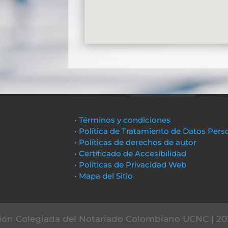
• Términos y condiciones
• Política de Tratamiento de Datos Pers
• Políticas de derechos de autor
• Certificado de Accesibilidad
• Políticas de Privacidad Web
• Mapa del Sitio
ón Colegiada del Notariado Colombiano UCNC | 20