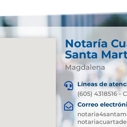
Notaría Cu
Santa Mar
Magdalena
Líneas de atenc

(605) 4318516 - C
Correo electrón

notaria4santam
notariacuartad