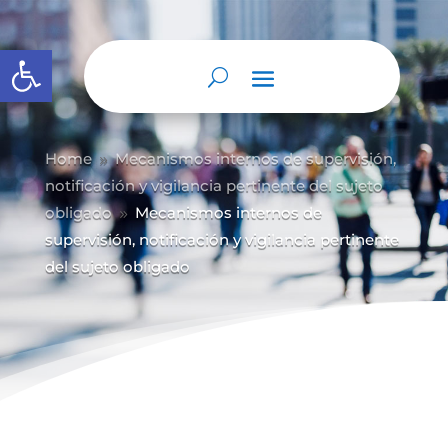
Abrir barra de herramientas
Home
Mecanismos internos de supervisión,
9
notificación y vigilancia pertinente del sujeto
obligado
Mecanismos internos de
9
supervisión, notificación y vigilancia pertinente
del sujeto obligado