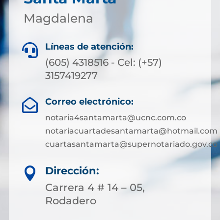
Magdalena
Líneas de atención:

(605) 4318516 - Cel: (+57)
3157419277
Correo electrónico:

notaria4santamarta@ucnc.com.co
notariacuartadesantamarta@hotmail.com
cuartasantamarta@supernotariado.gov.co
Dirección:

Carrera 4 # 14 – 05,
Rodadero